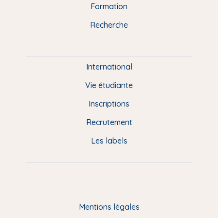
n
o
y
e
I
r
Formation
k
n
a
u
Recherche
m
P
i
e
International
d
Vie étudiante
d
Inscriptions
e
Recrutement
p
Les labels
a
g
e
F
Mentions légales
R