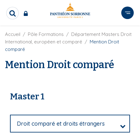
A
l
R
l
e
e
c
r
F
Accueil
Pôle Formations
Département Masters Droit
h
i
e
a
International, européen et comparé
Mention Droit
l
r
u
comparé
d
c
c
'
h
Mention Droit comparé
o
A
e
r
n
r
i
t
a
e
n
e
n
Master 1
u
p
r
Droit comparé et droits étrangers
i
n
c